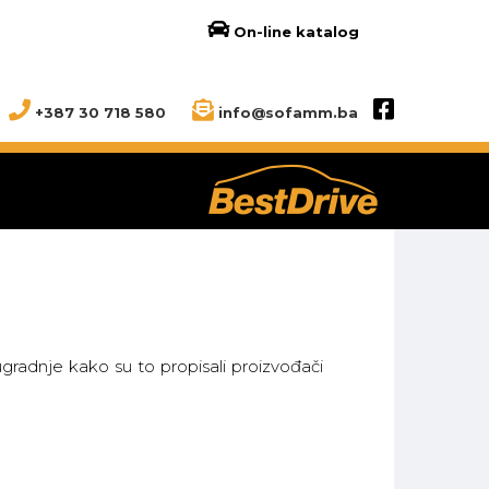
On-line katalog
+387 30 718 580
info@sofamm.ba
radnje kako su to propisali proizvođači