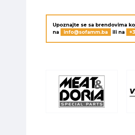
Upoznajte se sa brendovima ko
na
info@sofamm.ba
ili na
+3