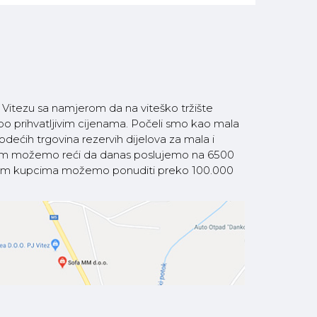
itezu sa namjerom da na viteško tržište
 po prihvatljivim cijenama. Počeli smo kao mala
ećih trgovina rezervih dijelova za mala i
som možemo reći da danas poslujemo na 6500
 našim kupcima možemo ponuditi preko 100.000