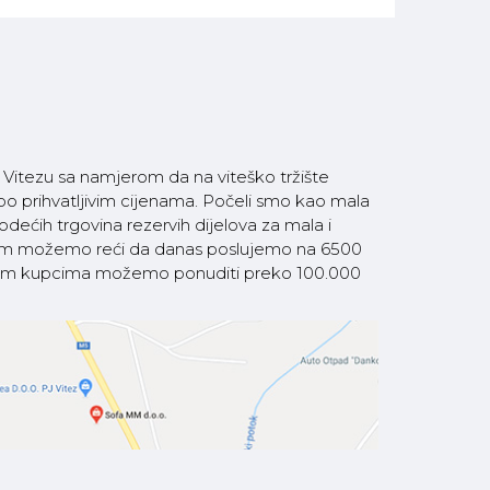
itezu sa namjerom da na viteško tržište
 po prihvatljivim cijenama. Počeli smo kao mala
ećih trgovina rezervih dijelova za mala i
som možemo reći da danas poslujemo na 6500
 našim kupcima možemo ponuditi preko 100.000