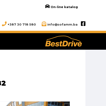
On-line katalog
+387 30 718 580
info@sofamm.ba
82