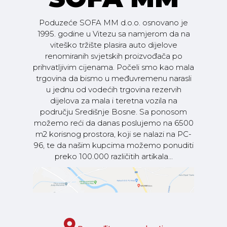
Poduzeće SOFA MM d.o.o. osnovano je
1995. godine u Vitezu sa namjerom da na
viteško tržište plasira auto dijelove
renomiranih svjetskih proizvođača po
prihvatljivim cijenama. Počeli smo kao mala
trgovina da bismo u međuvremenu narasli
u jednu od vodećih trgovina rezervih
dijelova za mala i teretna vozila na
području Središnje Bosne. Sa ponosom
možemo reći da danas poslujemo na 6500
m2 korisnog prostora, koji se nalazi na PC-
96, te da našim kupcima možemo ponuditi
preko 100.000 različitih artikala...