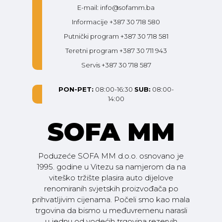
E-mail: info@sofamm.ba
Informacije +387 30 718 580
Putnički program +387 30 718 581
Teretni program +387 30 711 943
Servis +387 30 718 587
PON-PET:
08:00-16:30
SUB:
08:00-
14:00
SOFA MM
Poduzeće SOFA MM d.o.o. osnovano je
1995. godine u Vitezu sa namjerom da na
viteško tržište plasira auto dijelove
renomiranih svjetskih proizvođača po
prihvatljivim cijenama. Počeli smo kao mala
trgovina da bismo u međuvremenu narasli
u jednu od vodećih trgovina rezervih